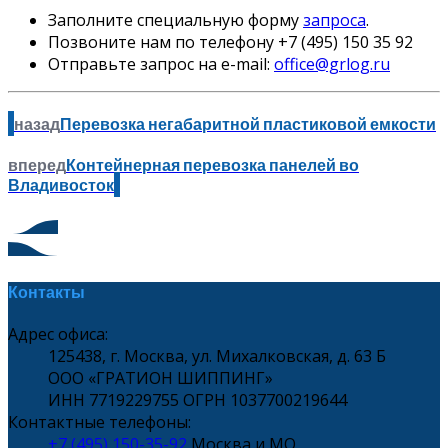
Заполните специальную форму
запроса
.
Позвоните нам по телефону +7 (495) 150 35 92
Отправьте запрос на e-mail:
office@grlog.ru
назад
Перевозка негабаритной пластиковой емкости
вперед
Контейнерная перевозка панелей во
Владивосток
Контакты
Адрес офиса:
125438, г. Москва, ул. Михалковская, д. 63 Б
ООО «ГРАТИОН ШИППИНГ»
ИНН 7719229755 ОГРН 1037700219644
Контактные телефоны:
+7 (495) 150-35-92
Москва и МО