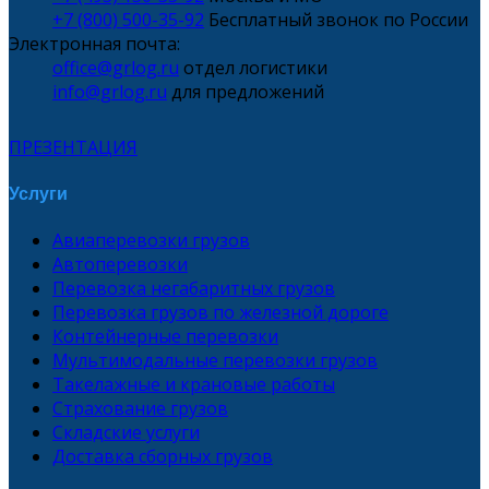
+7 (800) 500-35-92
Бесплатный звонок по России
Электронная почта:
office@grlog.ru
отдел логистики
info@grlog.ru
для предложений
ПРЕЗЕНТАЦИЯ
Услуги
Авиаперевозки грузов
Автоперевозки
Перевозка негабаритных грузов
Перевозка грузов по железной дороге
Контейнерные перевозки
Мультимодальные перевозки грузов
Такелажные и крановые работы
Страхование грузов
Складские услуги
Доставка сборных грузов