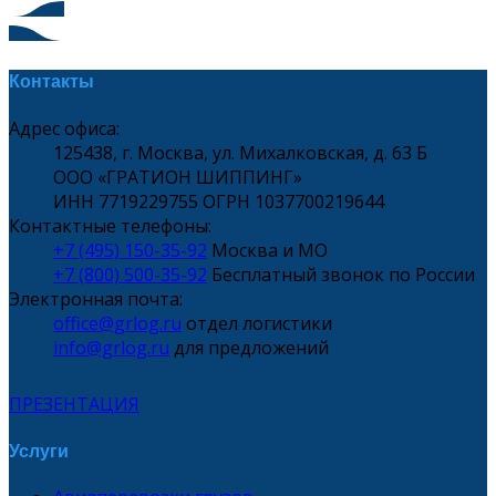
Контакты
Адрес офиса:
125438, г. Москва, ул. Михалковская, д. 63 Б
ООО «ГРАТИОН ШИППИНГ»
ИНН 7719229755 ОГРН 1037700219644
Контактные телефоны:
+7 (495) 150-35-92
Москва и МО
+7 (800) 500-35-92
Бесплатный звонок по России
Электронная почта:
office@grlog.ru
отдел логистики
info@grlog.ru
для предложений
ПРЕЗЕНТАЦИЯ
Услуги