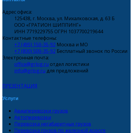
Адрес офиса:
125438, г. Москва, ул. Михалковская, д. 63 Б
ООО «ГРАТИОН ШИППИНГ»
ИНН 7719229755 ОГРН 1037700219644
Контактные телефоны:
+7 (495) 150-35-92
Москва и МО
+7 (800) 500-35-92
Бесплатный звонок по России
Электронная почта:
office@grlog.ru
отдел логистики
info@grlog.ru
для предложений
ПРЕЗЕНТАЦИЯ
Услуги
Авиаперевозки грузов
Автоперевозки
Перевозка негабаритных грузов
Перевозка грузов по железной дороге