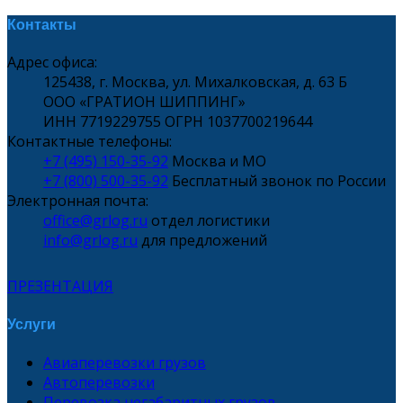
Контакты
Адрес офиса:
125438, г. Москва, ул. Михалковская, д. 63 Б
ООО «ГРАТИОН ШИППИНГ»
ИНН 7719229755 ОГРН 1037700219644
Контактные телефоны:
+7 (495) 150-35-92
Москва и МО
+7 (800) 500-35-92
Бесплатный звонок по России
Электронная почта:
office@grlog.ru
отдел логистики
info@grlog.ru
для предложений
ПРЕЗЕНТАЦИЯ
Услуги
Авиаперевозки грузов
Автоперевозки
Перевозка негабаритных грузов