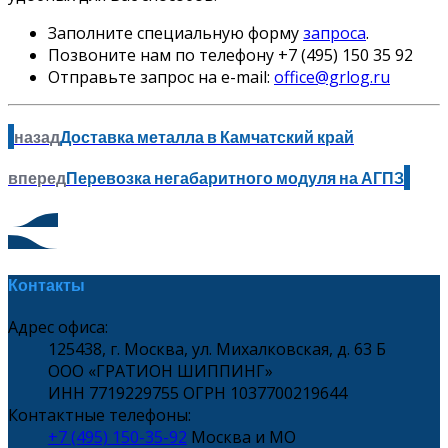
Заполните специальную форму
запроса
.
Позвоните нам по телефону +7 (495) 150 35 92
Отправьте запрос на e-mail:
office@grlog.ru
назад
Доставка металла в Камчатский край
вперед
Перевозка негабаритного модуля на АГПЗ
Контакты
Адрес офиса:
125438, г. Москва, ул. Михалковская, д. 63 Б
ООО «ГРАТИОН ШИППИНГ»
ИНН 7719229755 ОГРН 1037700219644
Контактные телефоны:
+7 (495) 150-35-92
Москва и МО