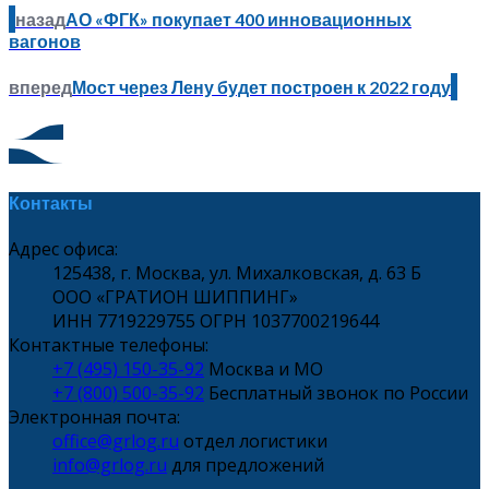
назад
АО «ФГК» покупает 400 инновационных
вагонов
вперед
Мост через Лену будет построен к 2022 году
Контакты
Адрес офиса:
125438, г. Москва, ул. Михалковская, д. 63 Б
ООО «ГРАТИОН ШИППИНГ»
ИНН 7719229755 ОГРН 1037700219644
Контактные телефоны:
+7 (495) 150-35-92
Москва и МО
+7 (800) 500-35-92
Бесплатный звонок по России
Электронная почта:
office@grlog.ru
отдел логистики
info@grlog.ru
для предложений