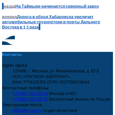
назад
На Таймыре начинается северный завоз
вперед
Дорога в обход Хабаровска увеличит
автомобильные грузопотоки в порты Дальнего
Востока в 1,5 раза
Контакты
Адрес офиса:
125438, г. Москва, ул. Михалковская, д. 63 Б
ООО «ГРАТИОН ШИППИНГ»
ИНН 7719229755 ОГРН 1037700219644
Контактные телефоны:
+7 (495) 150-35-92
Москва и МО
+7 (800) 500-35-92
Бесплатный звонок по России
Электронная почта:
office@grlog.ru
отдел логистики