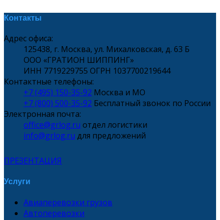
Контакты
Адрес офиса:
125438, г. Москва, ул. Михалковская, д. 63 Б
ООО «ГРАТИОН ШИППИНГ»
ИНН 7719229755 ОГРН 1037700219644
Контактные телефоны:
+7 (495) 150-35-92
Москва и МО
+7 (800) 500-35-92
Бесплатный звонок по России
Электронная почта:
office@grlog.ru
отдел логистики
info@grlog.ru
для предложений
ПРЕЗЕНТАЦИЯ
Услуги
Авиаперевозки грузов
Автоперевозки