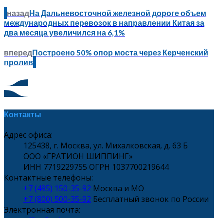
назад
На Дальневосточной железной дороге объем
международных перевозок в направлении Китая за
два месяца увеличился на 6,1%
вперед
Построено 50% опор моста через Керченский
пролив
Контакты
Адрес офиса:
125438, г. Москва, ул. Михалковская, д. 63 Б
ООО «ГРАТИОН ШИППИНГ»
ИНН 7719229755 ОГРН 1037700219644
Контактные телефоны:
+7 (495) 150-35-92
Москва и МО
+7 (800) 500-35-92
Бесплатный звонок по России
Электронная почта: