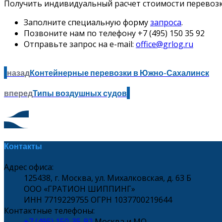
Получить индивидуальный расчет стоимости перевозки
Заполните специальную форму
запроса
.
Позвоните нам по телефону +7 (495) 150 35 92
Отправьте запрос на e-mail:
office@grlog.ru
назад
Контейнерные перевозки в Южно-Сахалинск
вперед
Типы воздушных судов
Контакты
Адрес офиса:
125438, г. Москва, ул. Михалковская, д. 63 Б
ООО «ГРАТИОН ШИППИНГ»
ИНН 7719229755 ОГРН 1037700219644
Контактные телефоны:
+7 (495) 150-35-92
Москва и МО