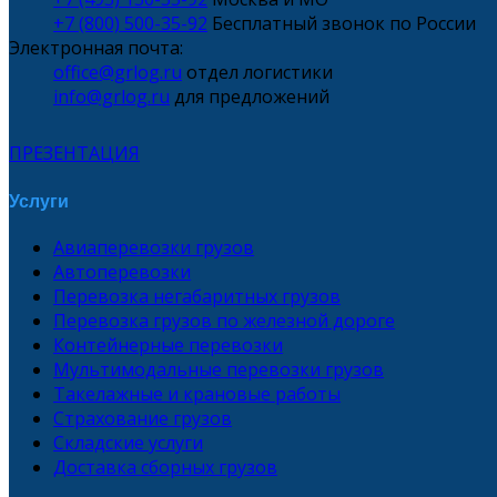
+7 (800) 500-35-92
Бесплатный звонок по России
Электронная почта:
office@grlog.ru
отдел логистики
info@grlog.ru
для предложений
ПРЕЗЕНТАЦИЯ
Услуги
Авиаперевозки грузов
Автоперевозки
Перевозка негабаритных грузов
Перевозка грузов по железной дороге
Контейнерные перевозки
Мультимодальные перевозки грузов
Такелажные и крановые работы
Страхование грузов
Складские услуги
Доставка сборных грузов