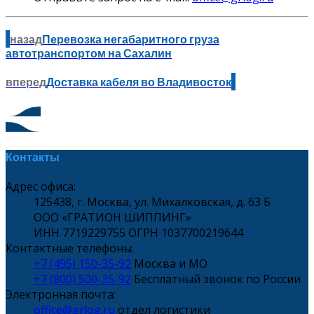
назад
Перевозка негабаритного груза
автотранспортом на Сахалин
вперед
Доставка кабеля во Владивосток
Контакты
Адрес офиса:
125438, г. Москва, ул. Михалковская, д. 63 Б
ООО «ГРАТИОН ШИППИНГ»
ИНН 7719229755 ОГРН 1037700219644
Контактные телефоны:
+7 (495) 150-35-92
Москва и МО
+7 (800) 500-35-92
Бесплатный звонок по России
Электронная почта:
office@grlog.ru
отдел логистики