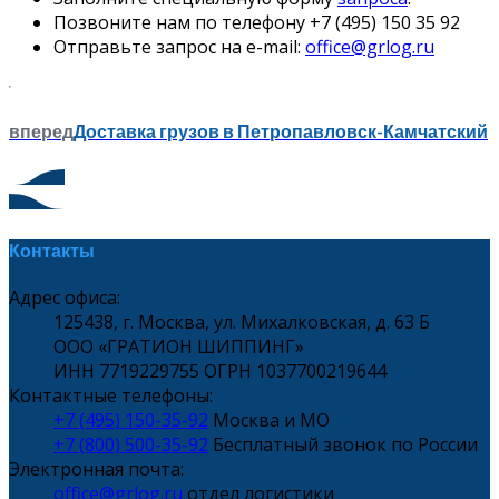
Позвоните нам по телефону +7 (495) 150 35 92
Отправьте запрос на e-mail:
office@grlog.ru
вперед
Доставка грузов в Петропавловск-Камчатский
Контакты
Адрес офиса:
125438, г. Москва, ул. Михалковская, д. 63 Б
ООО «ГРАТИОН ШИППИНГ»
ИНН 7719229755 ОГРН 1037700219644
Контактные телефоны:
+7 (495) 150-35-92
Москва и МО
+7 (800) 500-35-92
Бесплатный звонок по России
Электронная почта:
office@grlog.ru
отдел логистики